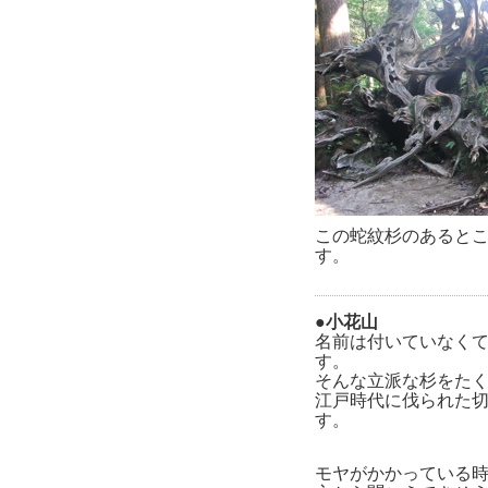
この蛇紋杉のあるとこ
す。
●小花山
名前は付いていなく
す。
そんな立派な杉をた
江戸時代に伐られた
す。
モヤがかかっている