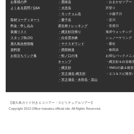
お客様の声
・黒味岳
・おまかせツアー
よくある質問 / Q&A
・太忠岳
沢登り
・モッチョム岳
・小揚子川
取材コーディネート
・愛子岳
・淀川
料金・申し込み
原生林トレッキング
・安房川
装備リスト
・縄文杉日帰り
海岸ウォッチング
スタッフBLOG
・白谷雲水峡
シュノーケリング
屋久島自然情報
・ヤクスギランド
・栗生
資料室
・西部林道
・春田浜
お役立ちリンク集
・蛇ノ口の滝
お得なパックメニ
キャンプ
・縄文杉＆白谷格
・縄文杉
・YAKUの森＆格
・宮之浦岳-縄文杉
・エコ＆スピ格安
・宮之浦岳・永田岳・花山
【屋久島ガイド付きエコツアー・スピリチュアルツアー】
Copyright 2013 Office-manatsu official site. All Rights Reserved.