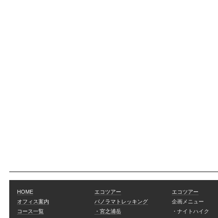
HOME
エコツアー
エコツアー
オフィス案内
パノラマトレッキング
企画メニュー
コース一覧
・宮之浦岳
・ナイトハイク