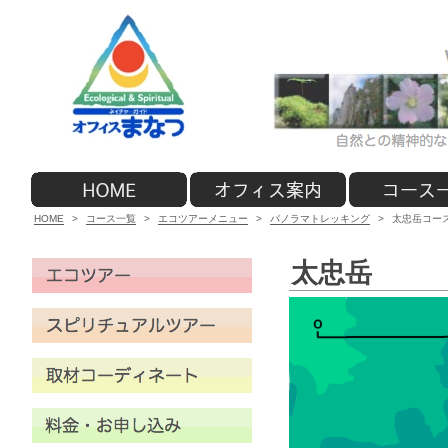
HOME
>
コース一覧
>
エコツアーメニュー
>
パノラマトレッキング
>
太忠岳コー
太忠岳