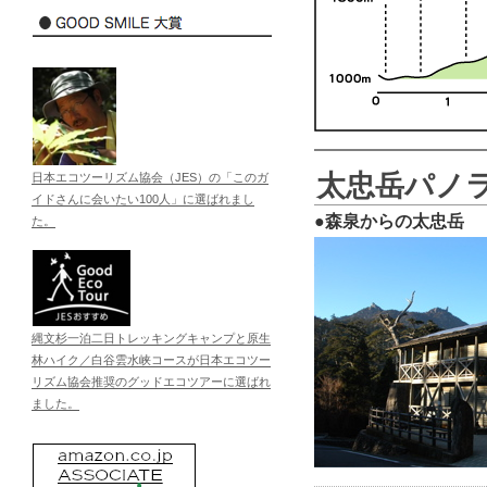
太忠岳パノ
日本エコツーリズム協会（JES）の「このガ
イドさんに会いたい100人」に選ばれまし
●森泉からの太忠岳
た。
縄文杉一泊二日トレッキングキャンプと原生
林ハイク／白谷雲水峡コースが日本エコツー
リズム協会推奨のグッドエコツアーに選ばれ
ました。