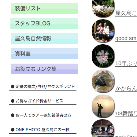
屋久島この一
good s
10年ぶ
かから
'08舞