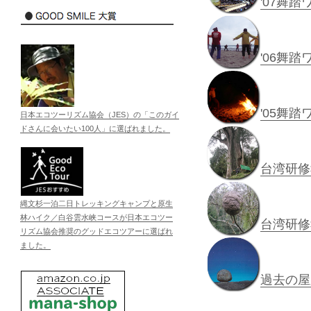
'07舞
'06舞
'05舞
日本エコツーリズム協会（JES）の「このガイ
ドさんに会いたい100人」に選ばれました。
台湾研修
縄文杉一泊二日トレッキングキャンプと原生
林ハイク／白谷雲水峡コースが日本エコツー
台湾研修
リズム協会推奨のグッドエコツアーに選ばれ
ました。
過去の屋