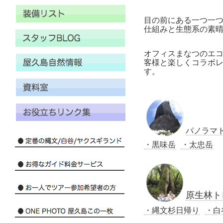
目の前にある一つ一
仕組みと生態系の素
オフィスまなつのエ
客様と楽しくコラボ
す。
パノラマ
・黒味岳
・太忠岳
原生林ト
・縄文杉日帰り
・白