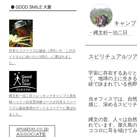
キャンプ
・縄文杉一泊二日
日本エコツーリズム協会（JES）の「このガ
スピリチュアルツ
イドさんに会いたい100人」に選ばれまし
た。
宇宙に存在するあり
て、地球の上に生き
経で詠まれている色
縄文杉一泊二日トレッキングキャンプと原生
当オフィスでは、自
林ハイク／白谷雲水峡コースが日本エコツー
感じ、深めるスピリ
リズム協会推奨のグッドエコツアーに選ばれ
ました。
縄文の昔、人々は自
れています。屋久島
ココロに耳を傾けて