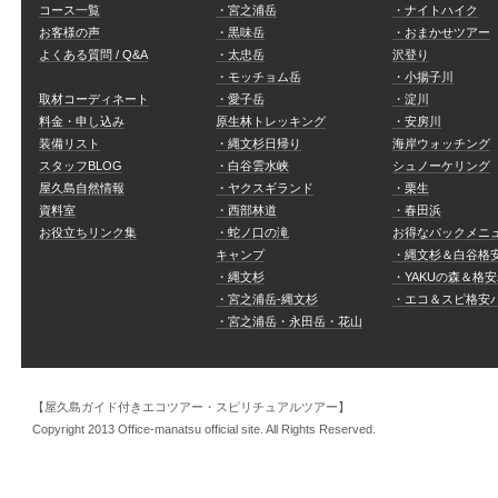
コース一覧
・宮之浦岳
・ナイトハイク
お客様の声
・黒味岳
・おまかせツアー
よくある質問 / Q&A
・太忠岳
沢登り
・モッチョム岳
・小揚子川
取材コーディネート
・愛子岳
・淀川
料金・申し込み
原生林トレッキング
・安房川
装備リスト
・縄文杉日帰り
海岸ウォッチング
スタッフBLOG
・白谷雲水峡
シュノーケリング
屋久島自然情報
・ヤクスギランド
・栗生
資料室
・西部林道
・春田浜
お役立ちリンク集
・蛇ノ口の滝
お得なパックメニ
キャンプ
・縄文杉＆白谷格
・縄文杉
・YAKUの森＆格
・宮之浦岳-縄文杉
・エコ＆スピ格安
・宮之浦岳・永田岳・花山
【屋久島ガイド付きエコツアー・スピリチュアルツアー】
Copyright 2013 Office-manatsu official site. All Rights Reserved.