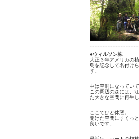
●ウィルソン株
大正３年アメリカの
島を記念して名付け
す。
中は空洞になってい
この周辺の森には、
た大きな空間に再生
ここでひと休憩。
開けた空間にすくっ
良いです。
最近は、ハートの切