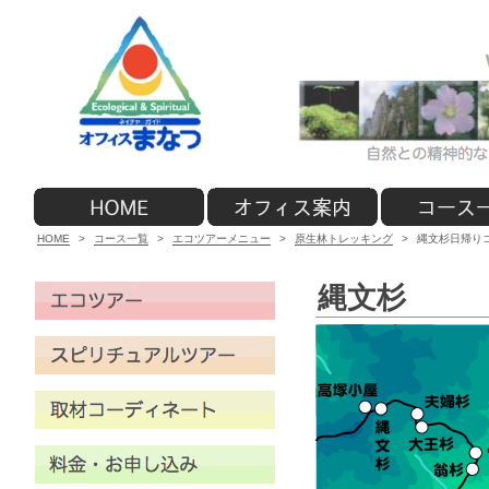
HOME
>
コース一覧
>
エコツアーメニュー
>
原生林トレッキング
>
縄文杉日帰り
縄文杉