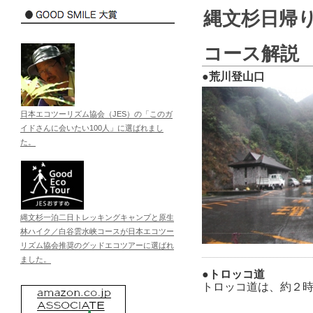
縄文杉日帰
コース解説
●荒川登山口
日本エコツーリズム協会（JES）の「このガ
イドさんに会いたい100人」に選ばれまし
た。
縄文杉一泊二日トレッキングキャンプと原生
林ハイク／白谷雲水峡コースが日本エコツー
リズム協会推奨のグッドエコツアーに選ばれ
ました。
●トロッコ道
トロッコ道は、約２