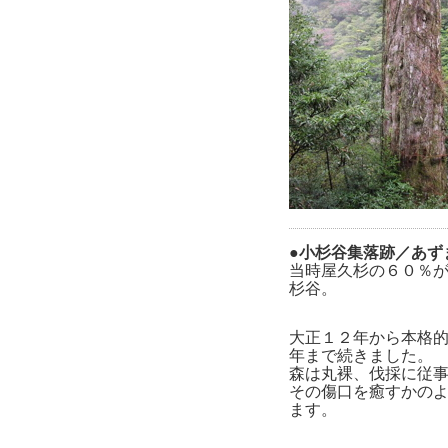
●小杉谷集落跡／あず
当時屋久杉の６０％
杉谷。
大正１２年から本格
年まで続きました。
森は丸裸、伐採に従
その傷口を癒すかの
ます。