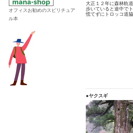
大正１２年に森林軌
歩いていると途中で
オフィスお勧めのスピリチュア
慌てずにトロッコ道
ル本
●ヤクスギ