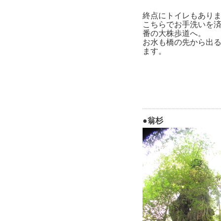
終点にトイレもあり
こちらでお手洗いを
番の大株歩道へ。
お水も橋の先から出
ます。
●翁杉