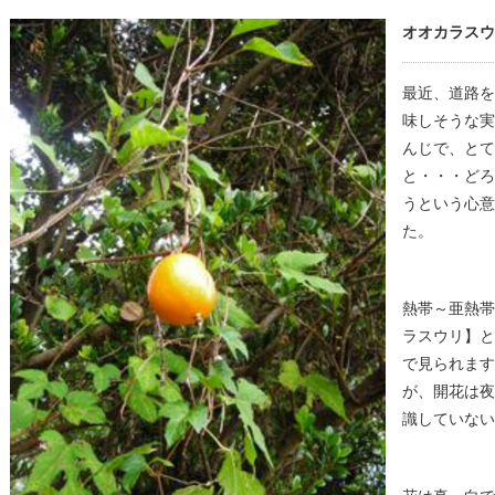
オオカラスウ
最近、道路を
味しそうな実
んじで、とて
と・・・どろ
うという心意
た。
熱帯～亜熱帯
ラスウリ】と
で見られます
が、開花は夜
識していない