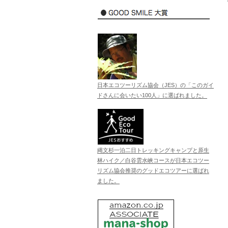
日本エコツーリズム協会（JES）の「このガイ
ドさんに会いたい100人」に選ばれました。
縄文杉一泊二日トレッキングキャンプと原生
林ハイク／白谷雲水峡コースが日本エコツー
リズム協会推奨のグッドエコツアーに選ばれ
ました。