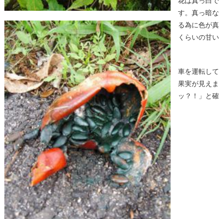
花は真っ白で
す。真っ暗な
る為に色が真
くらいの甘い
車を運転して
果実が見えま
ッ？！」と確