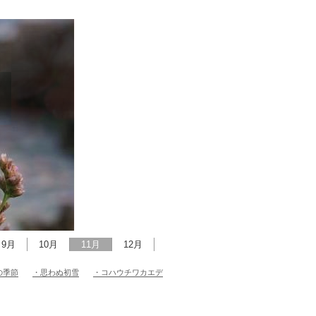
9月
10月
11月
12月
の季節
・思わぬ初雪
・コハウチワカエデ