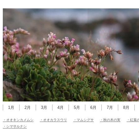
1月
2月
3月
4月
5月
6月
7月
8月
・オオキンカメムシ
・オオカラスウリ
・マムシグサ
・秋の木の実
・紅葉
・シマサルナシ