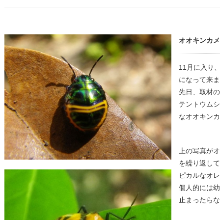
オオキンカメ
11月に入り
になって来ま
先日、取材の
テントウムシ
なオオキンカ
上の写真がオ
を繰り返して
ピカルなオレ
個人的には幼
止まったらな