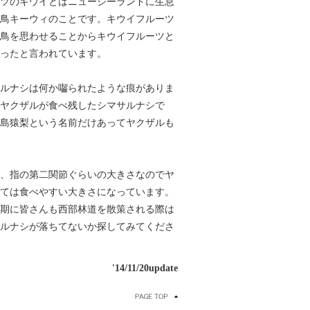
ツのキウイとはニュージーランドに生息
鳥キーウィのことです。キウイフルーツ
鳥を思わせることからキウイフルーツと
ったと言われています。
ルナシは何か囓られたような痕がありま
ヤクザルが食べ残したシマサルナシで
島猿梨という名前だけあってヤクザルも
、指の第二関節ぐらいの大きさなのでヤ
ては食べやすい大きさになっています。
期に皆さんも西部林道を散策される際は
ルナシが落ちてないか探してみてくださ
'14/11/20update