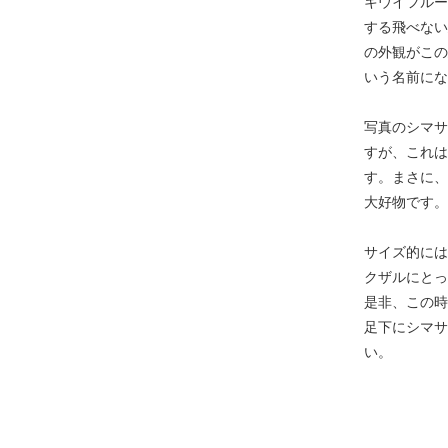
キウイフルー
する飛べない
の外観がこの
いう名前にな
写真のシマサ
すが、これは
す。まさに、
大好物です。
サイズ的には
クザルにとっ
是非、この時
足下にシマサ
い。