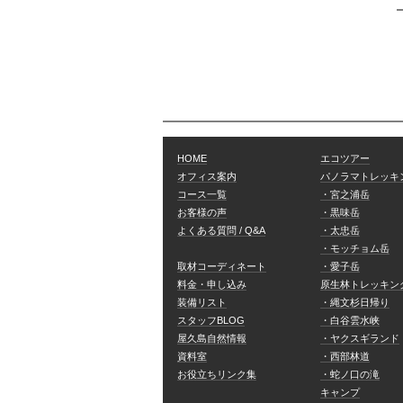
HOME
エコツアー
オフィス案内
パノラマトレッキ
コース一覧
・宮之浦岳
お客様の声
・黒味岳
よくある質問 / Q&A
・太忠岳
・モッチョム岳
取材コーディネート
・愛子岳
料金・申し込み
原生林トレッキン
装備リスト
・縄文杉日帰り
スタッフBLOG
・白谷雲水峡
屋久島自然情報
・ヤクスギランド
資料室
・西部林道
お役立ちリンク集
・蛇ノ口の滝
キャンプ