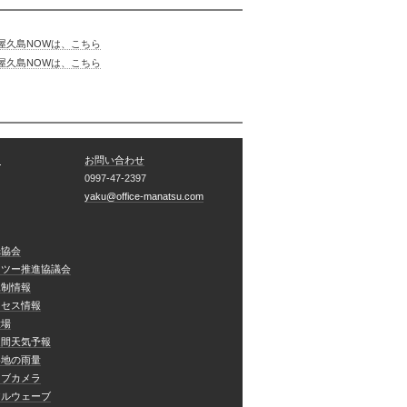
6屋久島NOWは、こちら
2屋久島NOWは、こちら
ク
お問い合わせ
0997-47-2397
yaku@office-manatsu.com
光協会
コツー推進協議会
規制情報
クセス情報
役場
週間天気予報
各地の雨量
イブカメラ
アルウェーブ