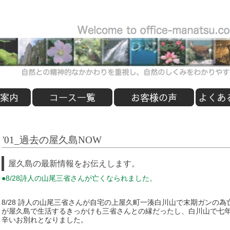
'01_過去の屋久島NOW
屋久島の最新情報をお伝えします。
●8/28詩人の山尾三省さんが亡くなられました。
8/28 詩人の山尾三省さんが自宅の上屋久町一湊白川山で末期ガンの
が屋久島で生活するきっかけも三省さんとの縁だったし、白川山で七
辛いお別れとなりました。