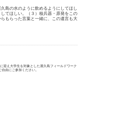
屋久島の水のように飲めるようにしてほし
くしてほしい。（３）核兵器・原発をこの
からもらった言葉と一緒に、この遺言も大
師に迎え大学生を対象とした屋久島フィールドワーク
ご自由にご参加ください。