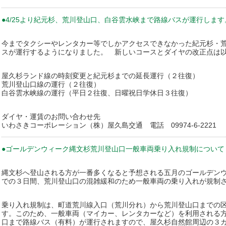
●4/25より紀元杉、荒川登山口、白谷雲水峡まで路線バスが運行します
今までタクシーやレンタカー等でしかアクセスできなかった紀元杉・荒川
スが運行するようになりました。 新しいコースとダイヤの改正点は
屋久杉ランド線の時刻変更と紀元杉までの延長運行（２往復）
荒川登山口線の運行（２往復）
白谷雲水峡線の運行（平日２往復、日曜祝日学休日３往復）
ダイヤ・運賃のお問い合わせ先
いわさきコーポレーション（株）屋久島交通 電話 09974-6-2221
●ゴールデンウィーク縄文杉荒川登山口一般車両乗り入れ規制について
縄文杉へ登山される方が一番多くなると予想される五月のゴールデンウ
での３日間、荒川登山口の混雑緩和のため一般車両の乗り入れが規制
乗り入れ規制は、町道荒川線入口（荒川分れ）から荒川登山口までの区
す。このため、一般車両（マイカー、レンタカーなど）を利用される
口まで路線バス（有料）が運行されますので、屋久杉自然館周辺の３カ