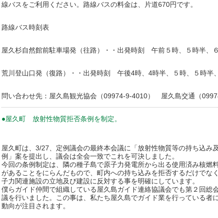
線バスをご利用ください。路線バスの料金は、片道670円です。
路線バス時刻表
屋久杉自然館前駐車場発（往路）・・出発時刻 午前５時、５時半、６
荒川登山口発（復路）・・出発時刻 午後4時、4時半、５時、５時半、
問い合わせ先：屋久島観光協会（09974-9-4010） 屋久島交通（09974-
●屋久町 放射性物質拒否条例を制定。
屋久町は、3/27、定例議会の最終本会議に「放射性物質等の持ち込み
例」案を提出し、議会は全会一致でこれを可決しました。
今回の条例制定は、隣の種子島で原子力発電所から出る使用済み核燃
があることをにらんだもので、町内への持ち込みを拒否するだけでな
子力関連施設の立地及び建設に反対する事を明確にしています。
僕らガイド仲間で組織している屋久島ガイド連絡協議会でも第２回総
議を行いました。この事は、私たち屋久島でガイド業を行っている者
動向が注目されます。