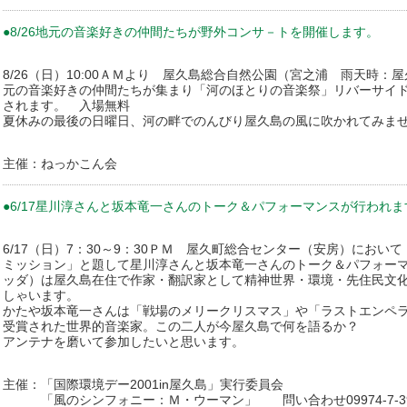
●8/26地元の音楽好きの仲間たちが野外コンサ－トを開催します。
8/26（日）10:00ＡＭより 屋久島総合自然公園（宮之浦 雨天時
元の音楽好きの仲間たちが集まり「河のほとりの音楽祭」リバーサイ
されます。 入場無料
夏休みの最後の日曜日、河の畔でのんびり屋久島の風に吹かれてみま
主催：ねっかこん会
●6/17星川淳さんと坂本竜一さんのトーク＆パフォーマンスが行われま
6/17（日）7：30～9：30ＰＭ 屋久町総合センター（安房）にお
ミッション」と題して星川淳さんと坂本竜一さんのトーク＆パフォー
ッダ）は屋久島在住で作家・翻訳家として精神世界・環境・先住民文
しゃいます。
かたや坂本竜一さんは「戦場のメリークリスマス」や「ラストエンペ
受賞された世界的音楽家。この二人が今屋久島で何を語るか？
アンテナを磨いて参加したいと思います。
主催：「国際環境デー2001in屋久島」実行委員会
「風のシンフォニー：Ｍ・ウーマン」 問い合わせ09974-7-39