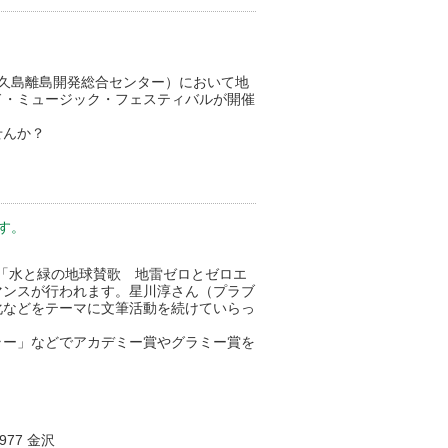
：屋久島離島開発総合センター）において地
ド・ミュージック・フェスティバルが開催
せんか？
す。
いて「水と緑の地球賛歌 地雷ゼロとゼロエ
マンスが行われます。星川淳さん（プラブ
化などをテーマに文筆活動を続けていらっ
ラー」などでアカデミー賞やグラミー賞を
77 金沢