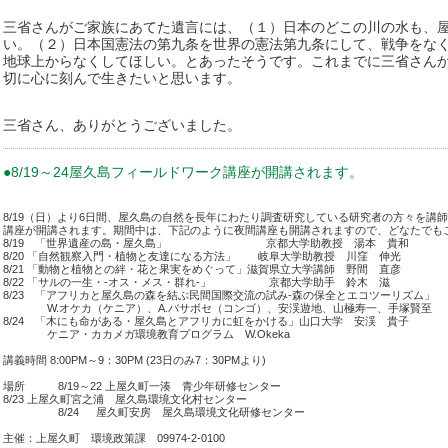
三省さんがご家族にあてた遺言には、（１）日本のどこの川の水も、
い。（２）日本国憲法の第九条を世界の憲法第九条にして、戦争をな
地球上からなくしてほしい。とあったそうです。これまでに三省さん
切に心に刻んで生きたいと思います。
三省さん、ありがとうございました。
●8/19～24屋久島フィールドワーク講座が開講されます。
8/19（日）より6日間、屋久島の自然を長年にわたり調査研究している研究者の方々を講
講座が開講されます。期間中は、下記のように夜間講座も開講されますので、どなたでも
8/19 「世界遺産の島・屋久島」 京都大学助教授 湯本 貴和
8/20 「自然観察入門・植物と友達になる方法」 岐阜大学助教授 川窪 伸光
8/21 「動物と植物との絆・花と果実をめぐって」滋賀県立大学講師 野間 直彦
8/22 「サルの一生・-オス・メス・群れ-」 京都大学助手 鈴木 滋
8/23 「アフリカと屋久島の森を結ぶ民間国際交流の試み-森の保全とエコツーリズム」
W.オケカ（ケニア）、A.バサボセ（コンゴ）、安渓遊地、山極寿一、手塚賢至
8/24 「木にも命がある・屋久島とアフリカに虹をかける」山口大学 安渓 貴子
ケニア・カカメガ環境教育プログラム W.Okeka
講義時間 8:00PM～9：30PM (23日のみ7：30PMより)
場所 8/19～22 上屋久町一湊 青少年研修センター
8/23 上屋久町宮之浦 屋久島環境文化村センター
8/24 屋久町安房 屋久島環境文化研修センター
主催：上屋久町 環境政策課 09974-2-0100