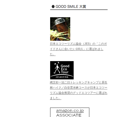
日本エコツーリズム協会（JES）の「このガ
イドさんに会いたい100人」に選ばれまし
た。
縄文杉一泊二日トレッキングキャンプと原生
林ハイク／白谷雲水峡コースが日本エコツー
リズム協会推奨のグッドエコツアーに選ばれ
ました。