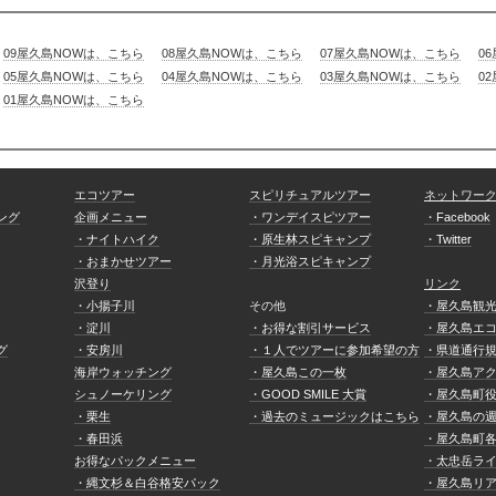
09屋久島NOWは、こちら
08屋久島NOWは、こちら
07屋久島NOWは、こちら
0
05屋久島NOWは、こちら
04屋久島NOWは、こちら
03屋久島NOWは、こちら
0
01屋久島NOWは、こちら
エコツアー
スピリチュアルツアー
ネットワー
ング
企画メニュー
・ワンデイスピツアー
・Facebook
・ナイトハイク
・原生林スピキャンプ
・Twitter
・おまかせツアー
・月光浴スピキャンプ
沢登り
リンク
・小揚子川
その他
・屋久島観
・淀川
・お得な割引サービス
・屋久島エ
グ
・安房川
・１人でツアーに参加希望の方
・県道通行
海岸ウォッチング
・屋久島この一枚
・屋久島ア
シュノーケリング
・GOOD SMILE 大賞
・屋久島町
・栗生
・過去のミュージックはこちら
・屋久島の
・春田浜
・屋久島町
お得なパックメニュー
・太忠岳ラ
・縄文杉＆白谷格安パック
・屋久島リ