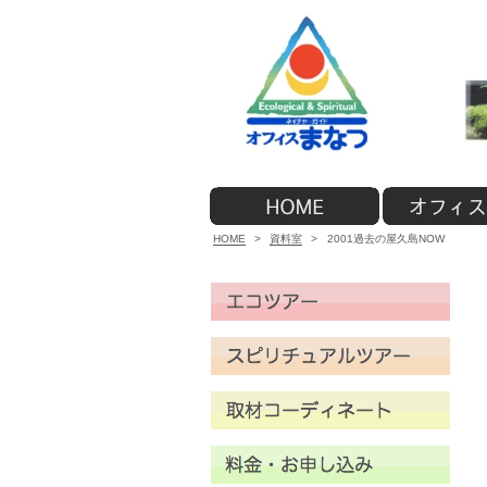
HOME
>
資料室
>
2001過去の屋久島NOW