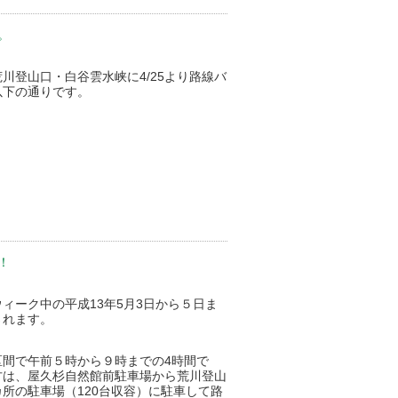
。
登山口・白谷雲水峡に4/25より路線バ
以下の通りです。
！
ィーク中の平成13年5月3日から５日ま
されます。
間で午前５時から９時までの4時間で
方は、屋久杉自然館前駐車場から荒川登山
所の駐車場（120台収容）に駐車して路