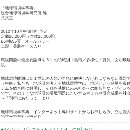
『地球環境学事典』
総合地球環境学研究所 編
弘文堂
2010年10月中旬刊行予定
定価26,250円（本体25,000円）
B5判656頁 オールカラー
上製 美装ケース入り
環境問題の最重要論点を５つの領域別（循環／多様性／資源／文明環
説。
地球環境問題は２１世紀の人類が早急に解決しなければならない課題
（中略）私たち、地球研の考える地球環境学は、地球という惑星を母
テムを総合的に解明し、それを基盤に未来社会への統合的なデザイン
です。そのような地球研の環境問題にたいする考え方や研究成果を社
～「刊行にあたって」より
地球環境学事典 インターネット専用サイトからお申し込み、立ち読
http://www.chikyu-kankyo.jp/
●イベント「ピーコドンドン２００４」のお知らせ