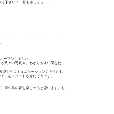
みて下さい！ 私もさっそく・・・
た。
r』がオープンしました。
よる数々の写真や、わかりやすい図を使っ
た表現力やコミュニケーション力を生かし
サイトをスタートさせたそうです。
ど、屋久島の森を楽しめると思います。ち