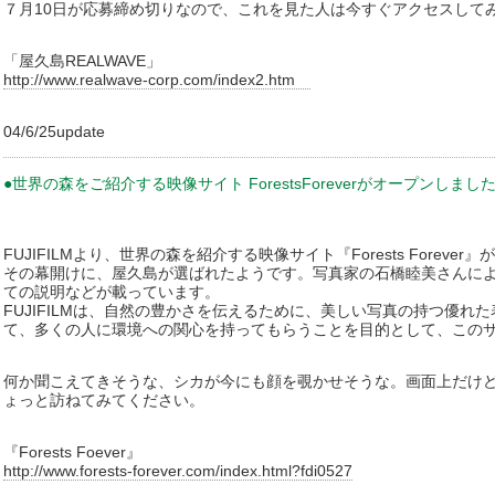
７月10日が応募締め切りなので、これを見た人は今すぐアクセスして
「屋久島REALWAVE」
http://www.realwave-corp.com/index2.htm
04/6/25update
●世界の森をご紹介する映像サイト ForestsForeverがオープンしまし
FUJIFILMより、世界の森を紹介する映像サイト『Forests Foreve
その幕開けに、屋久島が選ばれたようです。写真家の石橋睦美さんに
ての説明などが載っています。
FUJIFILMは、自然の豊かさを伝えるために、美しい写真の持つ優れ
て、多くの人に環境への関心を持ってもらうことを目的として、この
何か聞こえてきそうな、シカが今にも顔を覗かせそうな。画面上だけ
ょっと訪ねてみてください。
『Forests Foever』
http://www.forests-forever.com/index.html?fdi0527