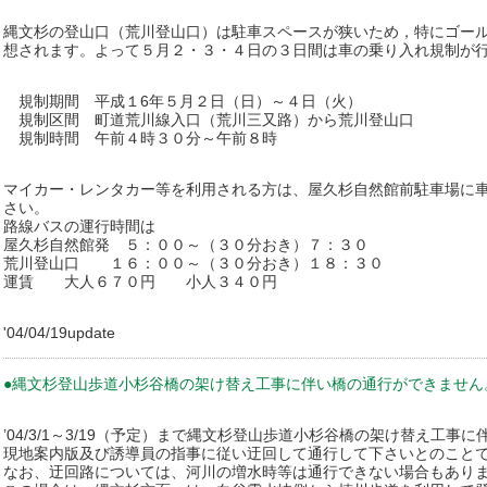
縄文杉の登山口（荒川登山口）は駐車スペースが狭いため，特にゴー
想されます。よって５月２・３・４日の３日間は車の乗り入れ規制が
規制期間 平成１6年５月２日（日）～４日（火）
規制区間 町道荒川線入口（荒川三又路）から荒川登山口
規制時間 午前４時３０分～午前８時
マイカー・レンタカー等を利用される方は、屋久杉自然館前駐車場に
さい。
路線バスの運行時間は
屋久杉自然館発 ５：００～（３０分おき）７：３０
荒川登山口 １６：００～（３０分おき）１８：３０
運賃 大人６７０円 小人３４０円
'04/04/19update
●縄文杉登山歩道小杉谷橋の架け替え工事に伴い橋の通行ができません
’04/3/1～3/19（予定）まで縄文杉登山歩道小杉谷橋の架け替え工事
現地案内版及び誘導員の指事に従い迂回して通行して下さいとのこと
なお、迂回路については、河川の増水時等は通行できない場合もあり