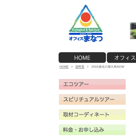
HOME
>
資料室
>
2004過去の屋久島NOW