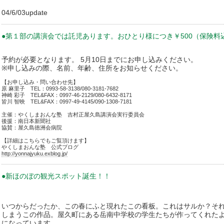
04/6/03update
●第１部の講演会では託児あります。おひとり様につき￥500（保険料
予約が必要となります。 5月10日までにお申し込みください。
※申し込みの際、名前、年齢、住所をお知らせください。
【お申し込み・問い合わせ先】
原 麻里子 TEL：0993-58-3138/080-3181-7682
神崎 彩子 TEL&FAX：0997-46-2129/080-6432-8171
皆川 智映 TEL&FAX：0997-49-4145/090-1308-7181
主催：やくしまおんな塾 吉村正屋久島講演会実行委員会
後援：南日本新聞社
協賛：屋久島徳洲会病院
【詳細はこちらでもご覧頂けます】
やくしまおんな塾 公式ブログ
http://yonnajyuku.exblog.jp/
●新ほのぼの観光スポット誕生！！
いつからだったか、この春にふと現れたこの看板。これはサルか？そ
しまうこの作品。屋久町にある岳南中学校の学生たちが作ってくれた
になっています。