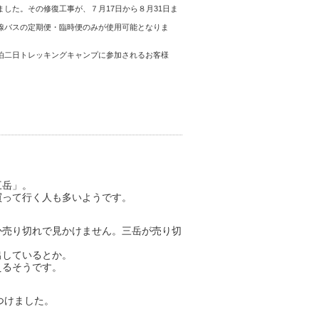
した。その修復工事が、７月17日から８月31日ま
線バスの定期便・臨時便のみが使用可能となりま
泊二日トレッキングキャンプに参加されるお客様
三岳」。
買って行く人も多いようです。
か売り切れで見かけません。三岳が売り切
出しているとか。
えるそうです。
つけました。