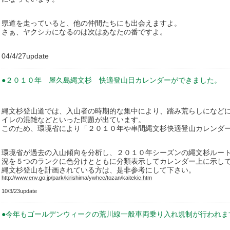
県道を走っていると、他の仲間たちにも出会えますよ。
さぁ、ヤクシカになるのは次はあなたの番ですよ。
04/4/27update
●２０１０年 屋久島縄文杉 快適登山日カレンダーができました。
縄文杉登山道では、入山者の時期的な集中により、踏み荒らしになど
イレの混雑などといった問題が出ています。
このため、環境省により「２０１０年や串間縄文杉快適登山カレンダ
環境省が過去の入山傾向を分析し、２０１０年シーズンの縄文杉ルー
況を５つのランクに色分けとともに分類表示してカレンダー上に示し
縄文杉登山を計画されている方は、是非参考にして下さい。
http://www.env.go.jp/park/kirishima/ywhcc/tozan/kaitekic.htm
10/3/23update
●今年もゴールデンウィークの荒川線一般車両乗り入れ規制が行われま