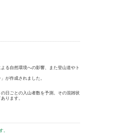
による自然環境への影響、また登山道やト
ー」が作成されました。
トの日ごとの入山者数を予測。その混雑状
てあります。
す。