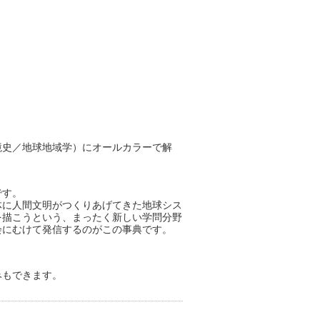
境史／地球地域学）にオールカラーで解
です。
体に人間文明がつくりあげてきた地球シス
を描こうという、まったく新しい学問分野
会にむけて発信するのがこの事典です。
みもできます。