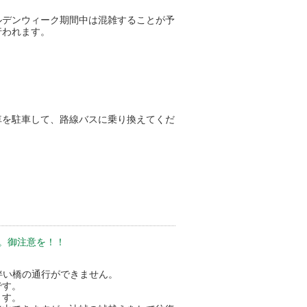
ルデンウィーク期間中は混雑することが予
行われます。
車を駐車して、路線バスに乗り換えてくだ
。御注意を！！
に伴い橋の通行ができません。
です。
ます。