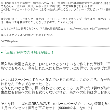
先日の台風４号の影響で、縄文杉への入り口、荒川登山口の駐車場付近で土砂崩れが起きま
であるため、荒川線（荒川分かれ～荒川登山口間）で交通規制が行われます。
この間、マイカー・レンタカーによる入山が出来なくなり、タクシー・貸し切りバス・路
す。
縄文杉日帰りトレッキング、縄文杉一泊二日トレッキングキャンプ、宮之浦岳ー縄文杉一
は、路線バスを利用することとなりますので、ご了承ください。
こちらのHPもご参考ください。 ?「屋久島観光協会」 http://www1.ocn.ne.jp/￣yakukan/
詳しくはオフィスへお問い合わせください。
04/7/20update
●「三岳」好評で売り切れが続出！！
屋久島の焼酎と言えば、おいしい水とさつまいもで作られた芋焼酎「
島ではもちろん、島を訪れた人にも飲みやすいと好評で、おみやげに
いつもはスーパーにずらっと並んでいるこの三岳。このところ、なぜ
れるなんて今までなかったこと。
どうしたのかと思い、問い合わせてみたところ、好評で売り切れが続
生産数もお店への出荷も変わらないけれど、島外への出荷は少しおさ
そんな時、「屋久島REALWAVE」のホームページで、こんな情報を見
７月のプレゼント商品が三岳セット（900ml×2本）なのです！