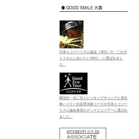
日本エコツーリズム協会（JES）の「このガ
イドさんに会いたい100人」に選ばれまし
た。
縄文杉一泊二日トレッキングキャンプと原生
林ハイク／白谷雲水峡コースが日本エコツー
リズム協会推奨のグッドエコツアーに選ばれ
ました。