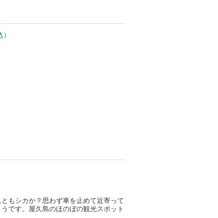
込）
れともシカか？思わず車を止めて近寄って
ようです。屋久島のほのぼの観光スポット