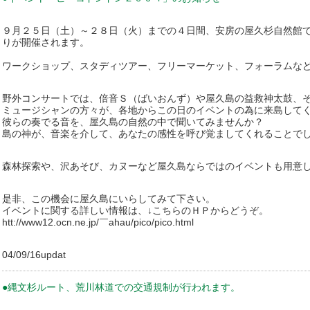
９月２５日（土）～２８日（火）までの４日間、安房の屋久杉自然館
りが開催されます。
ワークショップ、スタディツアー、フリーマーケット、フォーラムな
野外コンサートでは、倍音Ｓ（ばいおんず）や屋久島の益救神太鼓、
ミュージシャンの方々が、各地からこの日のイベントの為に来島して
彼らの奏でる音を、屋久島の自然の中で聞いてみませんか？
島の神が、音楽を介して、あなたの感性を呼び覚ましてくれることで
森林探索や、沢あそび、カヌーなど屋久島ならではのイベントも用意
是非、この機会に屋久島にいらしてみて下さい。
イベントに関する詳しい情報は、↓こちらのＨＰからどうぞ。
htt://www12.ocn.ne.jp/￣ahau/pico/pico.html
04/09/16updat
●縄文杉ルート、荒川林道での交通規制が行われます。