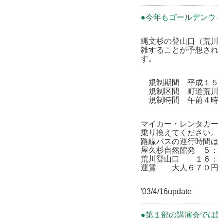
●今年もゴールデン
縄文杉の登山口（荒
雑することが予想さ
す。
規制期間 平成１５
規制区間 町道荒川
規制時間 午前４時
マイカー・レンタカ
乗り換えてください
路線バスの運行時間
屋久杉自然館発 ５
荒川登山口 １６：
運賃 大人６７０
'03/4/16update
●第１部の講演会では