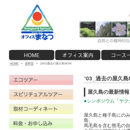
HOME
>
資料室
>
2003過去の屋久島NOW
'03_過去の屋久島
屋久島の最新情報
●シンポジウム「ヤ
屋久島と種子島にの
島、
馬毛島を含む熊毛の