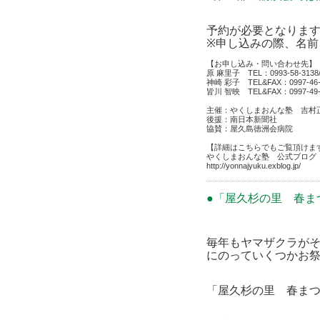
予約が必要となります
※申し込みの際、名前
【お申し込み・問い合わせ先】
原 麻里子 TEL：0993-58-3138/0
神崎 彩子 TEL&FAX：0997-46-21
皆川 智映 TEL&FAX：0997-49-41
主催：やくしまおんな塾 吉村
後援：南日本新聞社
協賛：屋久島徳洲会病院
【詳細はこちらでもご覧頂けま
やくしまおんな塾 公式ブログ
http://yonnajyuku.exblog.jp/
●「屋久杉の里 春ま
毎年もヤマザクラが
にのっていくつかお
「屋久杉の里 春ま