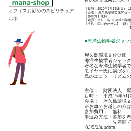
近の調査成果につい
【日時】2010年6月13日(日) 19:
オフィスお勧めのスピリチュア
【会場】 屋久島環境文化村セン
【参加費】無料
ル本
【定員】２００名 ※ 会場の準
【申込・問い合わせ先】（財）屋久島環境
TEL/0997-42-291
●海洋生物学者ジャッ
屋久島環境文化財団 
海洋生物学者ジャック
著名な海洋生物学者で
モイヤー氏に講演をし
島のエコツーリズム
主催： 財団法人 
目時： 平成15年5月2
会場： 屋久島環境文
※お車でお越しの方は
参加費用： 無料
申込み方法：参加を希
先着順で受付
'03/5/03update