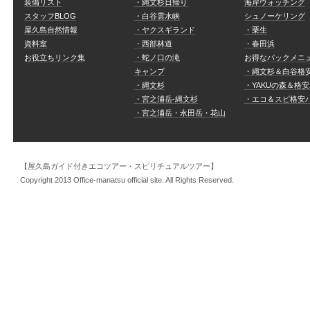
装備リスト
・縄文杉日帰り
海岸ウォッチング
スタッフBLOG
・白谷雲水峡
シュノーケリング
屋久島自然情報
・ヤクスギランド
・栗生
資料室
・西部林道
・春田浜
お役立ちリンク集
・蛇ノ口の滝
お得なパックメニ
キャンプ
・縄文杉＆白谷格
・縄文杉
・YAKUの森＆格
・宮之浦岳-縄文杉
・エコ＆スピ格安
・宮之浦岳・永田岳・花山
【屋久島ガイド付きエコツアー・スピリチュアルツアー】
Copyright 2013 Office-manatsu official site. All Rights Reserved.