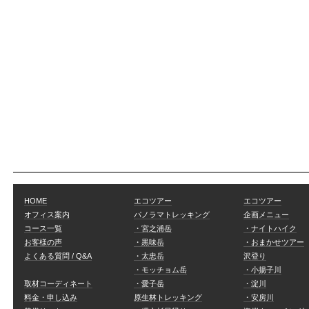
HOME
エコツアー
エコツアー
オフィス案内
パノラマトレッキング
企画メニュー
コース一覧
・宮之浦岳
・ナイトハイク
お客様の声
・黒味岳
・おまかせツアー
よくある質問 / Q&A
・太忠岳
沢登り
・モッチョム岳
・小揚子川
取材コーディネート
・愛子岳
・淀川
料金・申し込み
原生林トレッキング
・安房川