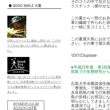
そのゴミの中で厄介
ラスチック（燃やせな
この夏から一部のお弁
葦の繊維で作られた容
と一緒に生ゴミとし
この夏屋久島にお出
日本エコツーリズム協会（JES）の「このガ
さい。その事で屋久
イドさんに会いたい100人」に選ばれまし
た。
'03/7/23update
●平成22年度 第1
部島での生態研究か
縄文杉一泊二日トレッキングキャンプと原生
林ハイク／白谷雲水峡コースが日本エコツー
広島大学水圏資源生物
リズム協会推奨のグッドエコツアーに選ばれ
「豊潮丸」で偶然にた
ました。
永良部島の海での魚
島の皆様にお世話に
明らかにしてきまし
本講演では，これま