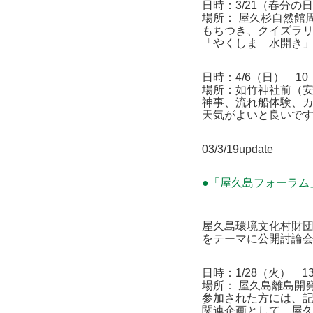
日時：3/21（春分の
場所： 屋久杉自然館
もちつき、クイズラ
「やくしま 水開き
日時：4/6（日） 10
場所：如竹神社前（
神事、流れ船体験、
天気がよいと良いで
03/3/19update
●「屋久島フォーラム
屋久島環境文化村財団
をテーマに公開討論
日時：1/28（火） 
場所： 屋久島離島開
参加された方には、
関連企画として、屋久