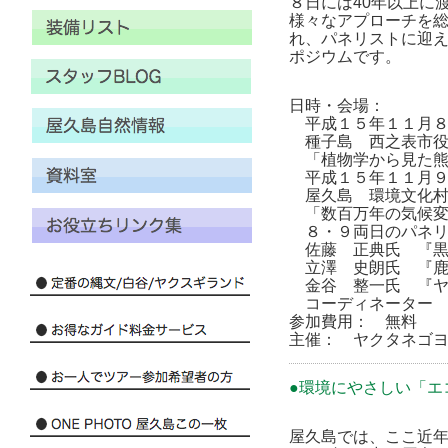
８日には40年以上に
様々なアプローチを
れ、パネリストに迎
ポジウムです。
日時・会場：
平成１５年１１月８
種子島 西之表市役
「植物学から見た熊
平成１５年１１月９
屋久島 環境文化村
「数百万年の気候変
８・９両日のパネリ
佐藤 正典氏 『黒
立澤 史朗氏 『鹿
金谷 整一氏 『ヤ
コーディネーター
参加費
主催： ヤクタネゴヨウ調査
●環境にやさしい「エ
屋久島では、ここ近