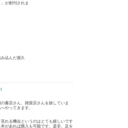
．」が創刊されま
踏み込んだ屋久
！
国の書店さん、雑貨店さんを旅していま
島へやってきます。
て見れる機会というのはとても嬉しいです
た本があれば購入も可能です。是非、足を