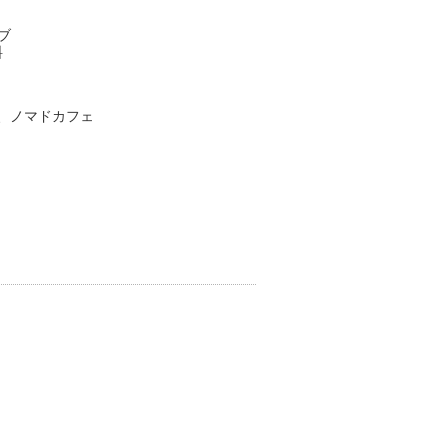
ブ
料
、ノマドカフェ