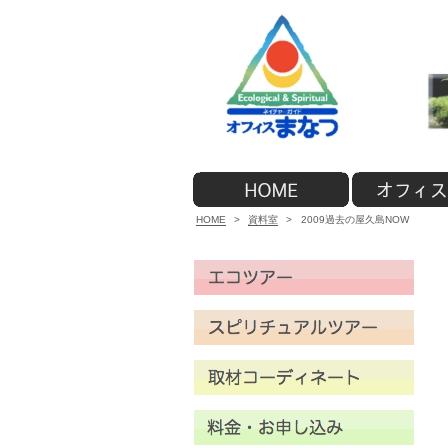
HOME
>
資料室
>
2009過去の屋久島NOW