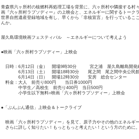
青森県六ヶ所村の核燃料再処理工場を背景に、六ヶ所村や隣接する村
画『六ヶ所村ラプソディー』の上映会と、エネルギーに関するトーク
世界自然遺産登録地域を有し、早くから「非核宣言」を行っているこ
んか。
屋久島環境映画フェスティバル ～エネルギーについて考えよう
●映画「六ヶ所村ラプソディー」上映会
日時：6月12日（金） 開場9時30分 宮之浦 屋久島離島
6月13日（土） 開場18時30分 尾之間 尾之間中央公
6月14日（日） 開場12時30分 安房 総合センター
料金：大人 前売り800円 当日券1000円
中学生／高校生 前売り400円 当日500円
小学生以下無料○映画「六ヶ所村ラプソディー」上映会
●「ぶんぶん通信」上映会＆トークライブ
映画「六ヶ所村ラプソディー」を見て、原子力やその他のエネルギ
さらに詳しく知りたい！もっともっと考えたい！という方のために