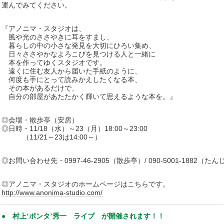
運んでみてください。
『アノニマ・スタジオは、
風や光のささやきに耳をすまし、
暮らしの中の小さな発見を大切にひろい集め、
日々ささやかなよろこびを見つける人と一緒に
本を作ってゆくスタジオです。
遠くに住む友人から届いた手紙のように、
何度も手にとって読みかえしたくなる本、
その本があるだけで、
自分の部屋があたたかく輝いて思えるような本を。』
◎会場・散歩亭（安房）
◎日時・11/18（水）～23（月）18:00～23:00
（11/21～23は14:00～）
◎お問い合わせ先・0997-46-2905（散歩亭）/ 090-5001-1882（たん
◎アノニマ・スタジオのホームページはこちらです。
http://www.anonima-studio.com/
● 村上‘ポンタ’秀一 ライブ が開催されます！！