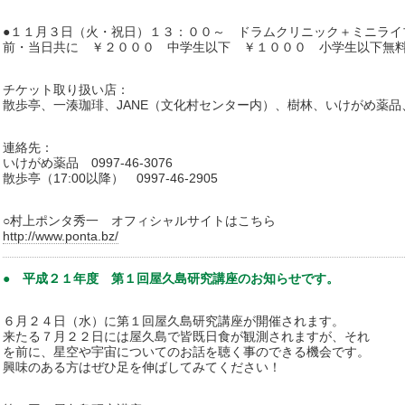
●１１月３日（火・祝日）１３：００～ ドラムクリニック＋ミニライ
前・当日共に ￥２０００ 中学生以下 ￥１０００ 小学生以下無
チケット取り扱い店：
散歩亭、一湊珈琲、JANE（文化村センター内）、樹林、いけがめ薬品
連絡先：
いけがめ薬品 0997-46-3076
散歩亭（17:00以降） 0997-46-2905
○村上ポンタ秀一 オフィシャルサイトはこちら
http://www.ponta.bz/
● 平成２１年度 第１回屋久島研究講座のお知らせです。
６月２４日（水）に第１回屋久島研究講座が開催されます。
来たる７月２２日には屋久島で皆既日食が観測されますが、それ
を前に、星空や宇宙についてのお話を聴く事のできる機会です。
興味のある方はぜひ足を伸ばしてみてください！