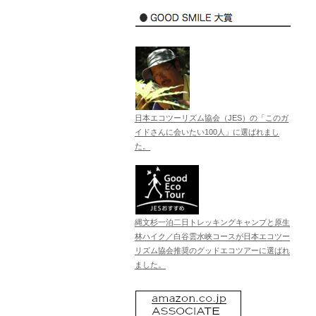
日本エコツーリズム協会（JES）の「このガ
イドさんに会いたい100人」に選ばれまし
た。
縄文杉一泊二日トレッキングキャンプと原生
林ハイク／白谷雲水峡コースが日本エコツー
リズム協会推奨のグッドエコツアーに選ばれ
ました。