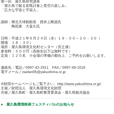
第一回 屋久島研究講座
「屋久島で観る皆既日食と星空の楽しみ」
「広大な宇宙と宇宙人」
講師：輝北天球館館長 西井上剛資氏
陶芸家 大畠久氏
日時：平成２１年６月２４日（水）１９：００～２０：３０（
開場 １８：３０）
場所：屋久島環境文化村センター（宮之浦）
参加料：５００円（高校生以下は無料です）
定員：１２０名 ※会場の準備の都合上、ご予約をお願いします。
連絡先：電話／0997-42-2911 FAX／0997-49-1018
電子メール／zaidan05@yakushima.or.jp
※財団ホームページもご覧下さい。
http://www.yakushima.or.jp/
主催／財団法人 屋久島環境文化財団
共催／屋久島町・屋久島町教育委員会・屋久島観光協会
● 屋久島環境映画フェスティバルのお知らせ