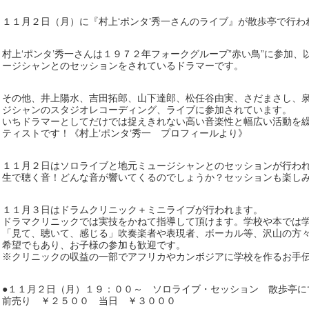
１１月２日（月）に『村上‘ポンタ’秀一さんのライブ』が散歩亭で行わ
村上‘ポンタ’秀一さんは１９７２年フォークグループ”赤い鳥”に参加
ージシャンとのセッションをされているドラマーです。
その他、井上陽水、吉田拓郎、山下達郎、松任谷由実、さだまさし、
ジシャンのスタジオレコーディング、ライブに参加されています。
いちドラマーとしてだけでは捉えきれない高い音楽性と幅広い活動を
ティストです！《村上’ポンタ’秀一 プロフィールより》
１１月２日はソロライブと地元ミュージシャンとのセッションが行わ
生で聴く音！どんな音が響いてくるのでしょうか？セッションも楽し
１１月３日はドラムクリニック＋ミニライブが行われます。
ドラマクリニックでは実技をかねて指導して頂けます。学校や本では
「見て、聴いて、感じる」吹奏楽者や表現者、ボーカル等、沢山の方
希望でもあり、お子様の参加も歓迎です。
※クリニックの収益の一部でアフリカやカンボジアに学校を作るお手
●１１月２日（月）１９：００～ ソロライブ・セッション 散歩亭に
前売り ￥２５００ 当日 ￥３０００