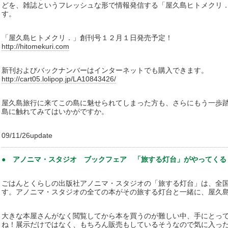
どを、雑誌というフレッシュな形で情報発信する「屋久島ヒトメクリ
す。
「屋久島ヒトメクリ．」創刊号１２月１日発売予定！
http://hitomekuri.com
新刊およびバックナンバーはインターネットでも購入できます。
http://cart05.lolipop.jp/LA10843426/
屋久島旅行に来てこの島に魅せられてしまった方も、さらにもう一歩
島に触れてみてはいかがですか。
09/11/26update
● アノニマ・スタジオ ブックフェア 「旅する灯台」がやってくる
ごはんとくらしの出版社アノニマ・スタジオの「旅する灯台」は、全
す。アノニマ・スタジオの全ての本がその旅する灯台と一緒に、屋久
大きな本屋さんがなく閲覧してから本を買うのが難しい中、手にとっ
ね！展示だけではなく、もちろん販売もしているそうなので気に入っ