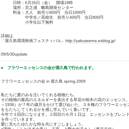
日時：6月26日（金） 開場18時
場所：宮之浦 離島開発センター
料金：大人 前売り800円 当日1000円
中学生／高校生 前売り400円 当日800円
小学生以下無料
詳細は
「屋久島環境映画フェスティバル」
http://yakuseema.exblog.jp/
09/5/30update
● フラワーエッセンスの会が屋久島で行われます。
フラワーエッセンスの会 in 屋久島 spring,2009
私たちに愛のみを注いでくれる植物たち。
その植物の最高のエネルギーを表出する草花や樹木の花のエッセンス。
～1936）が７年の歳月をかけて選びぬいた、３８種のフラワーエッ
をもたらしてくれるかを感じ学んでいく集いです。
今年で３回目になります。２回目の６月１日は、エッセンスをブレン
を作っていきます。
愛に充ちたゆたかな時を共にすごしましょう。