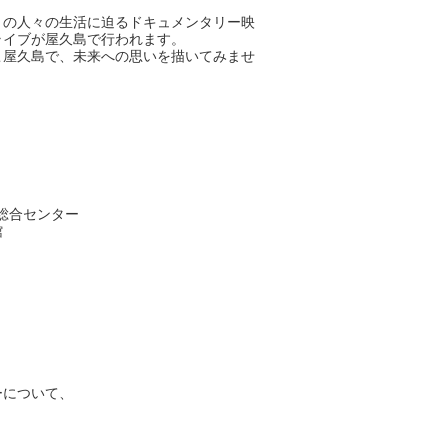
々の人々の生活に迫るドキュメンタリー映
ライブが屋久島で行われます。
こ屋久島で、未来への思いを描いてみませ
開発総合センター
民館
ーについて、
。