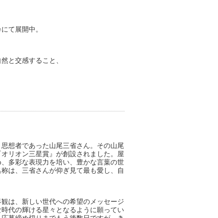
カにて展開中。
自然と交感すること、
り思想者であった山尾三省さん。その山尾
『オリオン三星賞』が創設されました。屋
め、多彩な表現力を培い、豊かな言葉の世
名称は、三省さんが仰ぎ見て最も愛し、自
観は、新しい世代への希望のメッセージ
な時代の輝ける星々となるように願ってい