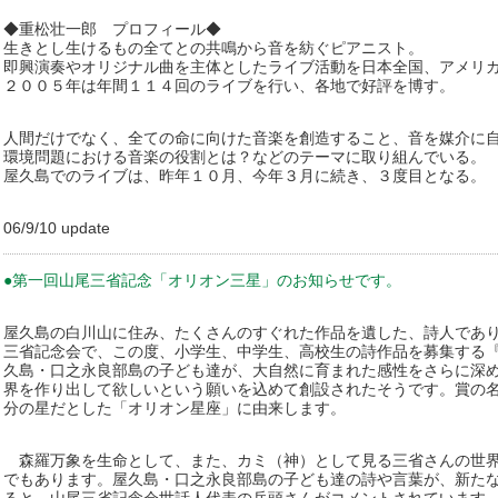
◆重松壮一郎 プロフィール◆
生きとし生けるもの全てとの共鳴から音を紡ぐピアニスト。
即興演奏やオリジナル曲を主体としたライブ活動を日本全国、アメリ
２００５年は年間１１４回のライブを行い、各地で好評を博す。
人間だけでなく、全ての命に向けた音楽を創造すること、音を媒介に
環境問題における音楽の役割とは？などのテーマに取り組んでいる。
屋久島でのライブは、昨年１０月、今年３月に続き、３度目となる。
06/9/10 update
●第一回山尾三省記念「オリオン三星」のお知らせです。
屋久島の白川山に住み、たくさんのすぐれた作品を遺した、詩人であ
三省記念会で、この度、小学生、中学生、高校生の詩作品を募集する
久島・口之永良部島の子ども達が、大自然に育まれた感性をさらに深
界を作り出して欲しいという願いを込めて創設されたそうです。賞の
分の星だとした「オリオン星座」に由来します。
森羅万象を生命として、また、カミ（神）として見る三省さんの世界
でもあります。屋久島・口之永良部島の子ども達の詩や言葉が、新た