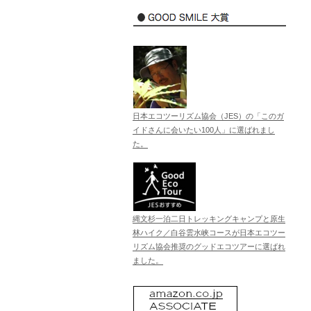
日本エコツーリズム協会（JES）の「このガ
イドさんに会いたい100人」に選ばれまし
た。
縄文杉一泊二日トレッキングキャンプと原生
林ハイク／白谷雲水峡コースが日本エコツー
リズム協会推奨のグッドエコツアーに選ばれ
ました。