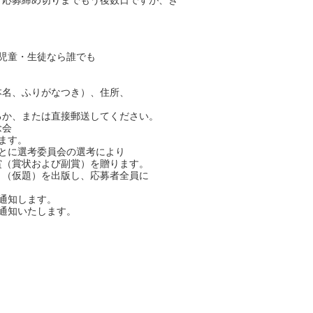
。応募締め切りまでもう後数日ですが、き
児童・生徒なら誰でも
、ふりがなつき）、住所、
、または直接郵送してください。
会
ます。
とに選考委員会の選考により
状および副賞）を贈ります。
題）を出版し、応募者全員に
通知します。
通知いたします。