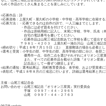
ると、山尾三省記念会世話人代表の兵頭さんがコメントされています
らめく作品がたくさん集まることを楽しみにしています。
○応募作品：詩
○応募資格：上屋久町・屋久町の小学校・中学校・高等学校に在籍する
○応募方法：・応募できるのは自作の詩で、一人三編までとします。
・作品には必ず題名を付けてください。
・作品は原稿用紙に記入し、末尾に学校、学年、氏名（本名
自宅の電話番号を書いてください。
・応募作品は山尾三省記念館あてに学校を通じて提出するか
〒９８１－４２０３ 上屋久町一湊白川山 山尾三省記念
○締め切り：平成１８年７月１５日（土） 直接郵送の場合も必着とし
○選考と受賞：小学生の部、中学生の部、高等学校の部に分け、各部ご
優秀作一点、佳作二点を選びそれぞれにオリオン三星賞（賞
また、すべての応募作品を載せた詩集『オリオン星座』（仮
記念品として一冊ずつ贈呈します。
○結果の通知：選考結果は、両町教育委員会、各学校、および受賞者に
○表彰式：平成１８年８月の三省忌に行います。詳細は選考結果と共に
主催：山尾三省記念会
お問い合わせ：山尾三省記念『オリオン三星賞』実行委員会
手塚 ０９９７－４４－２９６５
山尾 ０９９７－４４－２７６３
06/7/9 update