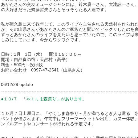
あがたさんの交友ミュージシャンには、鈴木慶一さん、大滝詠一さん
の大好きだった齊藤哲夫さんとそうそうたる人達です。
私が屋久島に来て数年して、このライブを主催される天然村を作られ
が、その山県さんがあがたさんのご家族だと聞いてビックリしたのを
ずっとあがたさんのライブを見たいと思っていたので、このライブは
しみにしています。今からワクワクです。
日時：1月 3日（水） 開演１5：００～
開場：自然食の宿：天然村（高平）
料金：500円～投げ銭
お問い合わせ：0997-47-2541（山県さん）
06/12/29 update
●１０/７ 「やくしま森祭り」があります。
１０月７日土曜日に、「やくしま森祭り～月が満ちるとき人は還る 
ベントが催されます。午前中はフリーマーケットや出店、カヌー体験
ンドルアートやコンサートが行われる予定です。