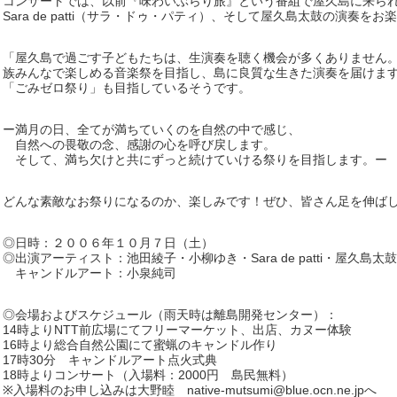
コンサートでは、以前『味わいぶらり旅』という番組で屋久島に来ら
Sara de patti（サラ・ドゥ・パティ）、そして屋久島太鼓の演奏を
「屋久島で過ごす子どもたちは、生演奏を聴く機会が多くありません
族みんなで楽しめる音楽祭を目指し、島に良質な生きた演奏を届けま
「ごみゼロ祭り」も目指しているそうです。
ー満月の日、全てが満ちていくのを自然の中で感じ、
自然への畏敬の念、感謝の心を呼び戻します。
そして、満ち欠けと共にずっと続けていける祭りを目指します。ー
どんな素敵なお祭りになるのか、楽しみです！ぜひ、皆さん足を伸ば
◎日時：２００６年１０月７日（土）
◎出演アーティスト：池田綾子・小柳ゆき・Sara de patti・屋久島太鼓
キャンドルアート：小泉純司
◎会場およびスケジュール（雨天時は離島開発センター）：
14時よりNTT前広場にてフリーマーケット、出店、カヌー体験
16時より総合自然公園にて蜜蝋のキャンドル作り
17時30分 キャンドルアート点火式典
18時よりコンサート（入場料：2000円 島民無料）
※入場料のお申し込みは大野睦 native-mutsumi@blue.ocn.ne.jpへ