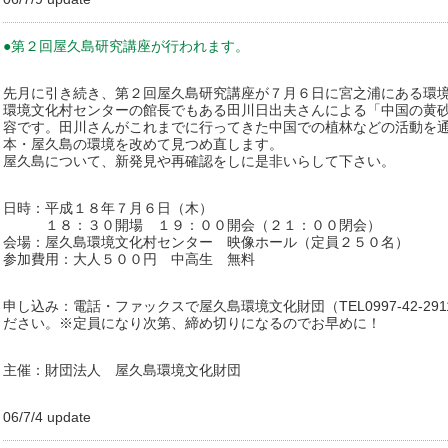
●第２回屋久島研究講座が行われます。
先月に引き続き、第２回屋久島研究講座が７月６日に宮之浦にある環
環境文化村センターの館長でもある田川日出夫さんによる「中国の黄
容です。田川さんがこれまでに行ってきた中国での植林などの活動を
本・屋久島の環境を改めて見つめ直します。
屋久島について、新発見や再確認をしに是非いらして下さい。
日時：平成１８年７月６日（木）
１８：３０開場 １９：００開会（２１：００閉会）
会場：屋久島環境文化村センター 映像ホール（定員２５０名）
参加費用：大人５００円 中高生 無料
申し込み：電話・ファックスで屋久島環境文化財団（TEL0997-42-2911/
ださい。※定員になり次第、締め切りになるのでお早めに！
主催：財団法人 屋久島環境文化財団
06/7/4 update