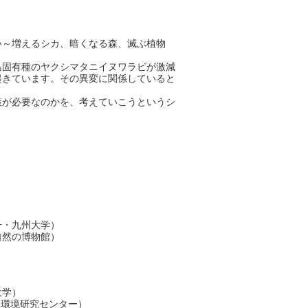
い～増えるシカ、暗くなる森、滅ぶ植物
島固有種のヤクシマタニイヌワラビが激減
起きています。その異変に関係していると
策が必要なのかを、考えていこうというシ
一・九州大学）
然の博物館）
大学）
環境研究センター）