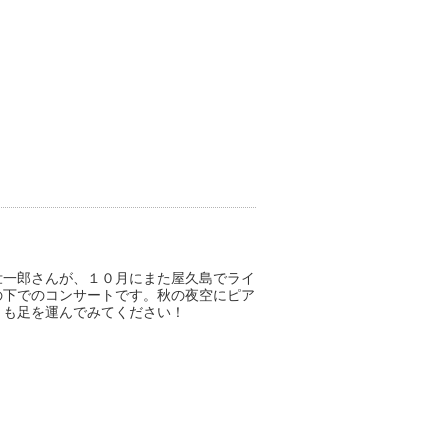
壮一郎さんが、１０月にまた屋久島でライ
の下でのコンサートです。秋の夜空にピア
とも足を運んでみてください！