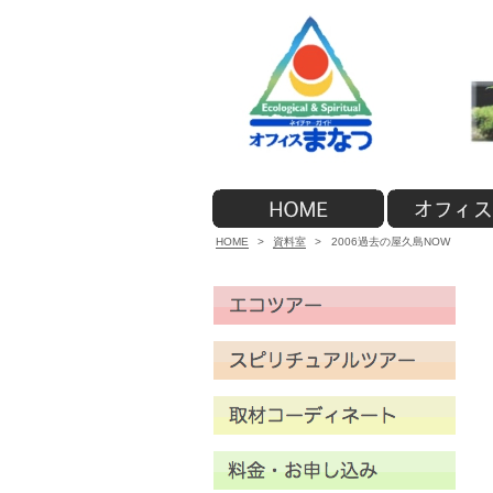
HOME
>
資料室
>
2006過去の屋久島NOW