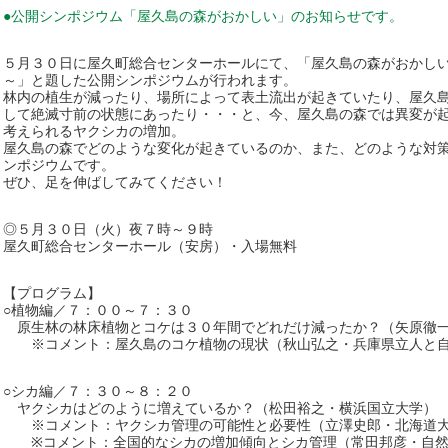
●公開シンポジウム「屋久島の森がおかしい」のお知らせです。
５月３０日に屋久町総合センターホールにて、「屋久島の森がおかし
～」と題した公開シンポジウムが行われます。
林内の植生が減ったり、場所によって表土流出が起きていたり、屋久
して絶滅寸前の状態にあったり・・・と、今、屋久島の森では異変が
考えられるヤクシカの増加。
屋久島の森でどのような変化が起きているのか、また、どのような対
ンポジウムです。
ぜひ、足を伸ばしてみてください！
◎５月３０日（火）夜７時～９時
屋久町総合センターホール（安房）・入場無料
【プログラム】
○植物編／７：００～７：３０
原生林の林床植物とコケは３０年間でどれだけ減ったか？（矢原徹
※コメント：屋久島のコケ植物の現状（秋山弘之・兵庫県立人と自
○シカ編／７：３０～８：２０
ヤクシカはどのように増えているか？（松田裕之・横浜国立大学）
※コメント：ヤクシカ管理の可能性と必要性（立澤史郎・北海道
※コメント：全国的なシカの増加傾向とシカ管理（常田邦彦・自然