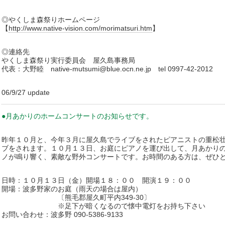
◎やくしま森祭りホームページ
【
http://www.native-vision.com/morimatsuri.htm
】
◎連絡先
やくしま森祭り実行委員会 屋久島事務局
代表：大野睦 native-mutsumi@blue.ocn.ne.jp tel 0997-42-2012
06/9/27 update
●月あかりのホームコンサートのお知らせです。
昨年１０月と、今年３月に屋久島でライブをされたピアニストの重松
ブをされます。１０月１３日、お庭にピアノを運び出して、月あかり
ノが鳴り響く、素敵な野外コンサートです。お時間のある方は、ぜひ
日時：１０月１３日（金）開場１８：００ 開演１９：００
開場：波多野家のお庭（雨天の場合は屋内）
〔熊毛郡屋久町平内349-30〕
※足下が暗くなるので懐中電灯をお持ち下さい
お問い合わせ：波多野 090-5386-9133