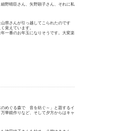
、細野晴臣さん、矢野顕子さん、それに私
た山県さんが引っ越してこられたのです
良く覚えています。
来年一番のお年玉になりそうです。大変楽
水のめぐる森で 音を紡ぐ～」と題するイ
、万華鏡作りなど、そして夕方からはキャ